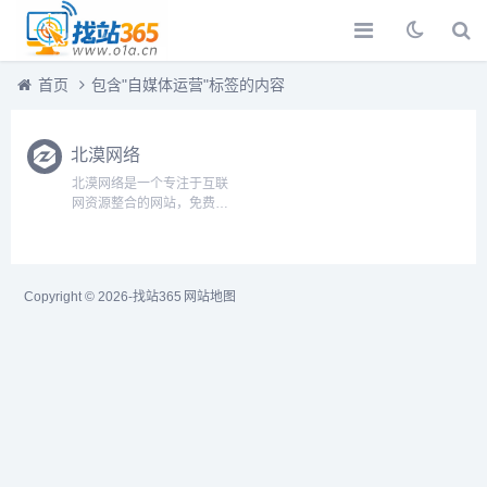
首页
包含"自媒体运营"标签的内容
北漠网络
北漠网络是一个专注于互联
网资源整合的网站，免费分
享各种互联网资源、项目拆
解，网赚论坛VIP教程、网
站以及各类源码，助您打破
信息差,获取最新最全的资
Copyright © 2026-
找站365
网站地图
源！...