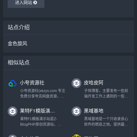
进入网站
站点介绍
金色旋风
相似站点
小夸资源社
皮哈皮阿
小夸资源社(xkzys.com 专注
子恒博客，主要发布一些前
免费分享夸克网盘资源，优
端开发工作上遇到的一些问
质电影、剧集、动漫、4K电
题, 以及自己制作的emlog模
影、4K电视剧、书籍资料、
板,如beginning-pro等。...
莱特F1模版演示站
黑域基地
学习教程、音乐音频应有尽
有，更多内容等待你来发掘
莱特F1模版演示站是Z-
黑域基地是一个只收录良心
~...
BlogPHP原创资源站，
软件的栖息之地。提供最新
zblogphp-wxa小程序开发
纯净软件、优秀实用等精品
者...
软件，每个软件评测都极其