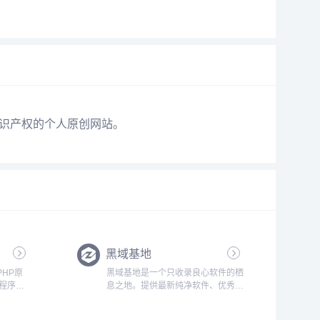
知识产权的个人原创网站。
黑域基地
PHP原
黑域基地是一个只收录良心软件的栖
小程序开
息之地。提供最新纯净软件、优秀实
用等精品软件，每个软件评测都极其
用心，保证软件的安全与可用性！...