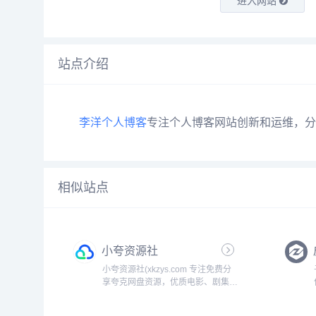
进入网站
站点介绍
李洋
个人博客
专注个人博客网站创新和运维，分
相似站点
小夸资源社
小夸资源社(xkzys.com 专注免费分
享夸克网盘资源，优质电影、剧集、
动漫、4K电影、4K电视剧、书籍资
料、学习教程、音乐音频应有尽有，