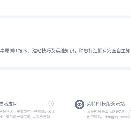
享原创IT技术、建站技巧及运维知识，助您打造拥有完全自主
皮哈皮阿
莱特F1模版演示站
子恒博客，主要发布一些前端开发工
莱特F1模版演示站是Z-Blog
作上遇到的一些问题, 以及自己制作
创资源站，zblogphp-wxa
的emlog模板,如beginning-pro
发者...
等。...