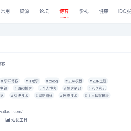
长常用
资源
论坛
博客
影视
健康
IDC
博客
# 李洋博客
# IT老李
# zblog
# ZBP模板
# ZBP主题
og主题
# SEO博客
# 个人博客
# 博客笔记
# 老李笔记
笔记
# 运维技术
# 网站搭建
# 网络技术
# 个人博客模板
tlaoli.com/
站长工具