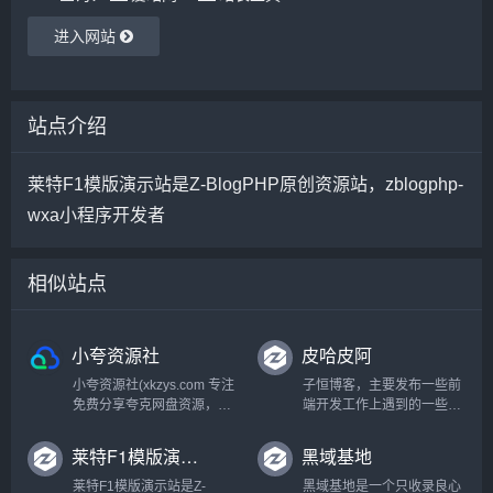
进入网站
站点介绍
莱特F1模版演示站是Z-BlogPHP原创资源站，zblogphp-
wxa小程序开发者
相似站点
小夸资源社
皮哈皮阿
小夸资源社(xkzys.com 专注
子恒博客，主要发布一些前
免费分享夸克网盘资源，优
端开发工作上遇到的一些问
质电影、剧集、动漫、4K电
题, 以及自己制作的emlog模
影、4K电视剧、书籍资料、
板,如beginning-pro等。...
莱特F1模版演示站
黑域基地
学习教程、音乐音频应有尽
有，更多内容等待你来发掘
莱特F1模版演示站是Z-
黑域基地是一个只收录良心