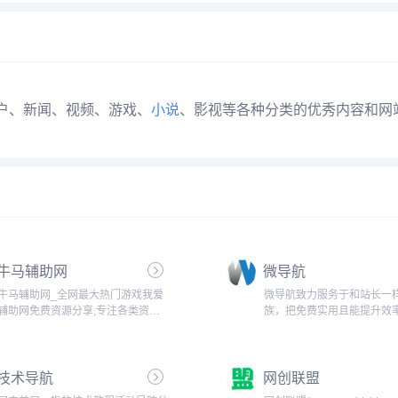
门户、新闻、视频、游戏、
小说
、影视等各种分类的优秀内容和网
牛马辅助网
微导航
牛马辅助网_全网最大热门游戏我爱
微导航致力服务于和站长一
辅助网免费资源分享,专注各类资源
族，把免费实用且能提升效
整合,破解版软件,活动线报,网络新
分享给大家。...
闻，免费资源,大型网游经典游戏，
网络热门技术游戏辅助交流与分
技术导航
网创联盟
享。...