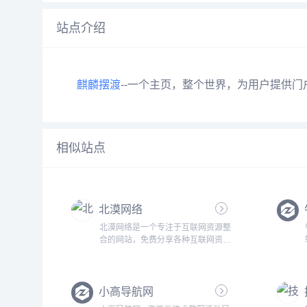
站点介绍
麒麟摆渡
--一个主页，整个世界，为用户提供
相似站点
北漠网络
北漠网络是一个专注于互联网资源整
合的网站，免费分享各种互联网资
源、项目拆解，网赚论坛VIP教程、
网站以及各类源码，助您打破信息
差,获取最新最全的资源！...
小高导航网