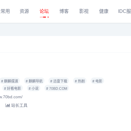
长常用
资源
论坛
博客
影视
健康
IDC
# 麒麟摆渡
# 麒麟导航
# 迅雷下载
# 热剧
# 电影
# 好看电影
# 小说
# 70BD.COM
.70bd.com/
站长工具