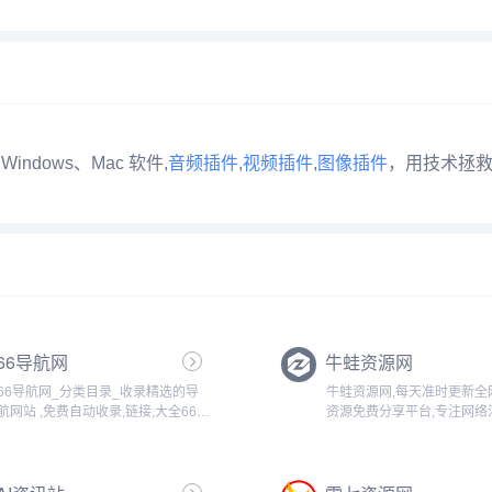
Windows、Mac 软件,
音频插件
,
视频插件
,
图像插件
，用技术拯
66导航网
牛蛙资源网
66导航网_分类目录_收录精选的导
牛蛙资源网,每天准时更新全
航网站 ,免费自动收录,链接,大全666
资源免费分享平台,专注网络
导航网(www.jndb.com 优质网址导航
报,技术教程,自学教程,网站
目录平台,为您提供免费网站收录提
导航,绿色资源,包括绿色软件
交,网站目录提交入口,免费自动秒收
公资源,游戏图文攻略资源等
录网址,提供自...
全网资源,技术,教程,分享平...