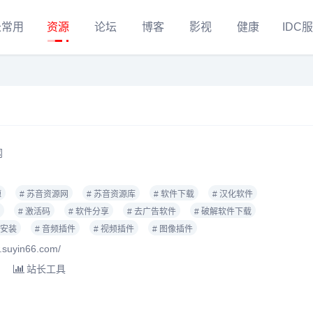
长常用
资源
论坛
博客
影视
健康
IDC
网
源
# 苏音资源网
# 苏音资源库
# 软件下载
# 汉化软件
# 激活码
# 软件分享
# 去广告软件
# 破解软件下载
件安装
# 音频插件
# 视频插件
# 图像插件
uyin66.com/
站长工具