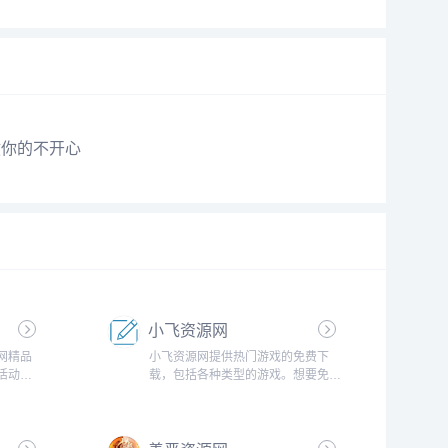
救你的不开心
小飞资源网
网精品
小飞资源网提供热门游戏的免费下
活动线
载，包括各种类型的游戏。想要免费
源码,技术
下载热门游戏？就来小飞资源网吧，
资源,办
广告合作QQ：2858723785！...
,聚集了